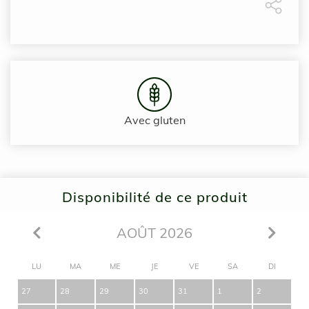
Avec gluten
Disponibilité de ce produit
AOÛT 2026
LU
MA
ME
JE
VE
SA
DI
27
28
29
30
31
1
2